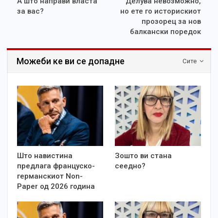
А што направи власта
Делува невозможно,
за вас?
но ете го историскиот
прозорец за нов
балкански поредок
Можеби ке ви се допадне
Сите
Што навистина
Зошто ви стана
предлага француско-
сеедно?
германскиот Non-
Paper од 2026 година