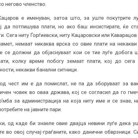
со негово членство.
ацаров е именуван, затоа што, за уште покутрите лу
ј да потпишува плати, но ако баш инсистирате, ќе ст
и. Сега ниту Ѓорѓиевски, ниту Кацаровски или Каварацов
памет, немаат никаква врска со овие плати на некакви
е се должни да објаснуваат кои се тие луѓе добога 
ати, колку време побогу земаат плати, кој до сега
ности, некакви банални ситници.
од чест им е да помислат, не па да зборуваат за ва
ичен човек во оваа држава, кој се согласил да го гме
ʼмба за администрација на која ниту име и се знае, н
отребите на јавните пари.
ски, од каде би знаеле овие двајца невини луѓе дека у
е во овој случај-граѓаните, како данични обврзници. С