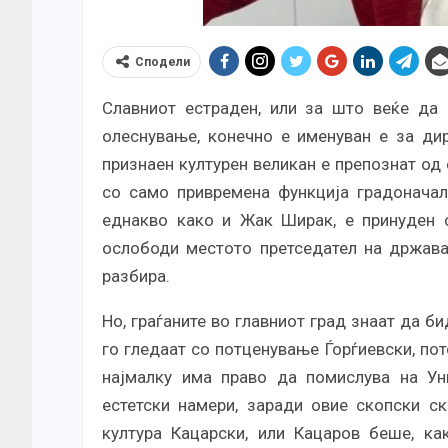
Сподели
Славниот естраден, или за што веќе да 
олеснување, конечно е именуван е за ди
признаен културен великан е препознат од 
со само привремена функција градоначалн
еднакво како и Жак Ширак, е принуден с
ослободи местото претседател на држава,
разбира.
Но, граѓаните во главниот град знаат да б
го гледаат со потценување Ѓорѓиевски, пот
најмалку има право да помислува на Уни
естетски намери, заради овие скопски с
култура Кацарски, или Кацаров беше, к