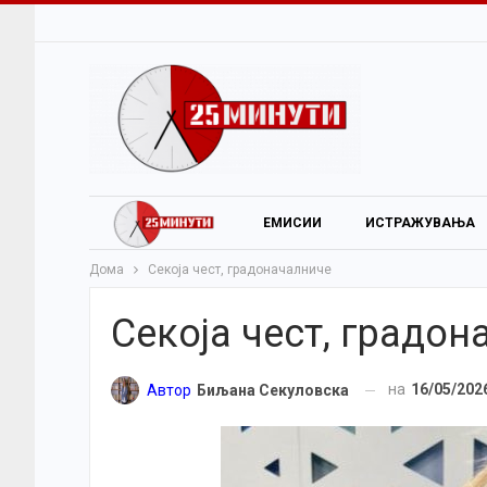
ЕМИСИИ
ИСТРАЖУВАЊА
Дома
Секоја чест, градоначалниче
Секоја чест, градо
на
16/05/202
Автор
Биљана Секуловска