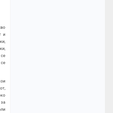
кво
т и
ки,
ки,
 се
 се
кои
от,
око
 за
оли