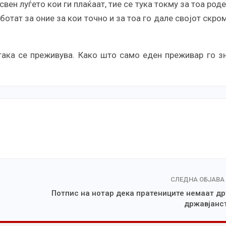
свен луѓето кои ги плаќаат, тие се тука токму за тоа роде
аботат за оние за кои точно и за тоа го дале својот скро
така се преживува. Како што само еден преживар го з
СЛЕДНА ОБЈАВА
Потпис на нотар дека пратениците немаат др
државјанс