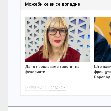
Можеби ке ви се допадне
Да го прославиме талогот на
Што нави
фекалиите
француск
Paper од
ПРЕТХОДНО
СЛЕДНО