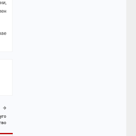
ни,
мен
нае
уго
тво