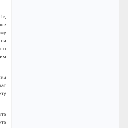
ѓе,
ане
 му
 си
што
 им
кви
чат
иту
ште
ите