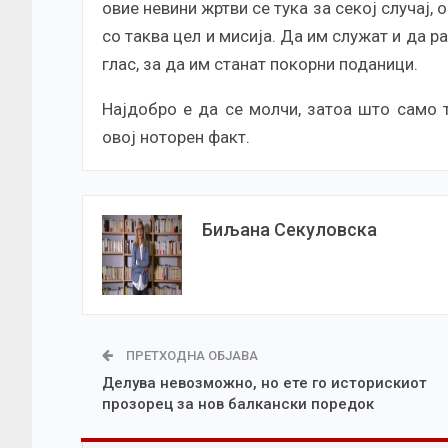
овие невини жртви се тука за секој случај, о
со таква цел и мисија. Да им служат и да р
глас, за да им станат покорни поданици.
Најдобро е да се молчи, затоа што само 
овој ноторен факт.
Биљана Секуловска
ПРЕТХОДНА ОБЈАВА
Делува невозможно, но ете го историскиот
прозорец за нов балкански поредок