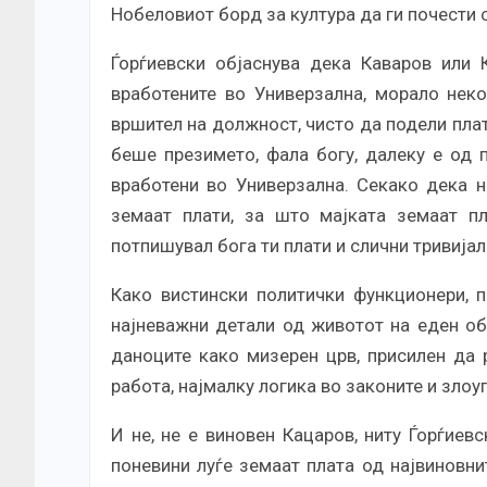
Нобеловиот борд за култура да ги почести 
Ѓорѓиевски објаснува дека Каваров или К
вработените во Универзална, морало неко
вршител на должност, чисто да подели плат
беше презимето, фала богу, далеку е од 
вработени во Универзална. Секако дека н
земаат плати, за што мајката земаат пл
потпишувал бога ти плати и слични тривијал
Како вистински политички функционери, п
најневажни детали од животот на еден об
даноците како мизерен црв, присилен да р
работа, најмалку логика во законите и злоуп
И не, не е виновен Кацаров, ниту Ѓорѓиев
поневини луѓе земаат плата од највиновнит