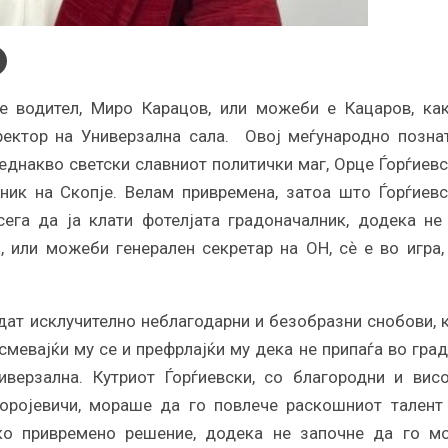
е водител, Миро Карацов, или можеби е Кацаров, ка
ректор на Универзална сала. Овој меѓународно позна
еднакво светски славниот политички маг, Орце Ѓорѓиевс
ик на Скопје. Велам привремена, затоа што Ѓорѓиевс
ега да ја клати фотелјата градоначалник, додека не
 или можеби генерален секретар на ОН, сѐ е во игра,
идат исклучително неблагодарни и безобразни снобови, 
смевајќи му се и префрлајќи му дека не припаѓа во град
верзална. Кутриот Ѓорѓиевски, со благородни и вис
коројевичи, мораше да го повлече раскошниот талент
ако привремено решение, додека не започне да го м