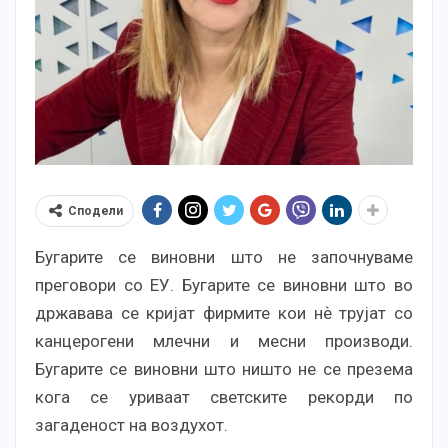
Сподели
Бугарите се виновни што не започнуваме
преговори со ЕУ. Бугарите се виновни што во
државава се кријат фирмите кои нѐ трујат со
канцерогени млечни и месни производи.
Бугарите се виновни што ништо не се презема
кога се уриваат светските рекорди по
загаденост на воздухот.