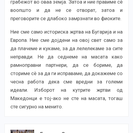
грабежот во оваа земја. Затоа и ние правиме сѐ
воопшто и да не се отворат, затоа и
преговорите се длабоко замрзнати во фиоките.
Ние сме само историска жртва на Бугарија и на
Европа. Ние сме дојдени на овој свет само за
да плачеме и кукаме, за да лелелекаме за сите
неправди. Не да седнеме на масата како
рамноправни партнери, да се бориме, да
сториме сѐ за да ги исправаме, да докажеме со
чесна работа дека сме вредни за големи
идеали. Изборот на кутрите жртви од
Македонци е тој-ако не сте на масата, тогаш
сте сигурно на менито.