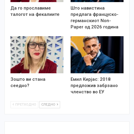
Да го прославиме
Што навистина
талогот на фекалиите
предлага француско-
германскиот Non-
Paper од 2026 година
Зошто ви стана
Емил Кирјас: 2018
сеедно?
предложив забрзано
членство во ЕУ
ПРЕТХОДНО
СЛЕДНО