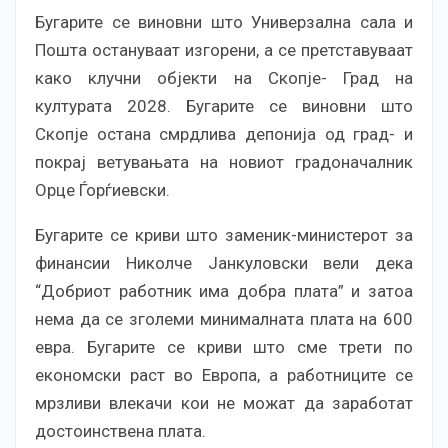
Бугарите се виновни што Универзална сала и
Пошта остануваат изгорени, а се претставуваат
како клучни објекти на Скопје- Град на
културата 2028. Бугарите се виновни што
Скопје остана смрдлива депонија од град- и
покрај ветувањата на новиот градоначалник
Орце Ѓорѓиевски.
Бугарите се криви што заменик-министерот за
финансии Николче Јанкуловски вели дека
“Добриот работник има добра плата” и затоа
нема да се зголеми минималната плата на 600
евра. Бугарите се криви што сме трети по
економски раст во Европа, а работниците се
мрзливи влекачи кои не можат да заработат
достоинствена плата.