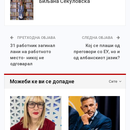
Биљана Секуловска
ПРЕТХОДНА ОБЈАВА
СЛЕДНА ОБЈАВА
31 работник загинал
Кој се плаши од
лани на работното
преговори со ЕУ, но и
место- никој не
од албанскиот јазик?
одговарал
Можеби ке ви се допадне
Сите