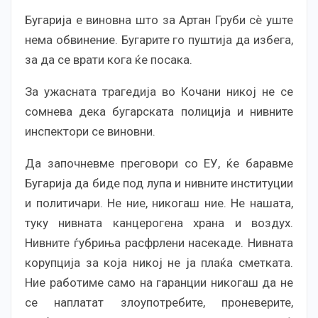
Бугарија е виновна што за Артан Груби сѐ уште
нема обвинение. Бугарите го пуштија да избега,
за да се врати кога ќе посака.
За ужасната трагедија во Кочани никој не се
сомнева дека бугарската полиција и нивните
инспектори се виновни.
Да започневме преговори со ЕУ, ќе баравме
Бугарија да биде под лупа и нивните институции
и политичари. Не ние, никогаш ние. Не нашата,
туку нивната канцерогена храна и воздух.
Нивните ѓубриња расфрлени насекаде. Нивната
корупција за која никој не ја плаќа сметката.
Ние работиме само на гаранции никогаш да не
се наплатат злоупотребите, проневерите,