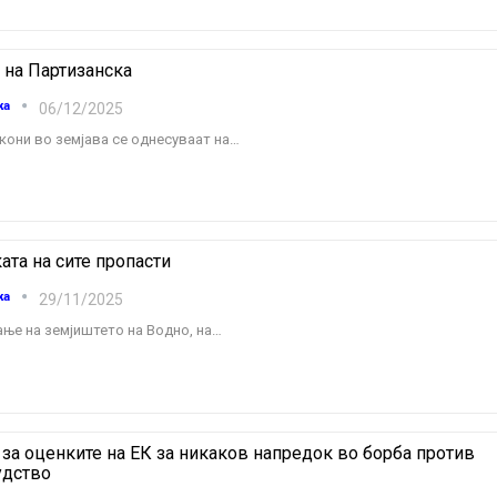
 на Партизанска
ка
06/12/2025
кони во земјава се однесуваат на
…
ката на сите пропасти
ка
29/11/2025
ање на земјиштето на Водно, на
…
за оценките на ЕК за никаков напредок во борба против
удство