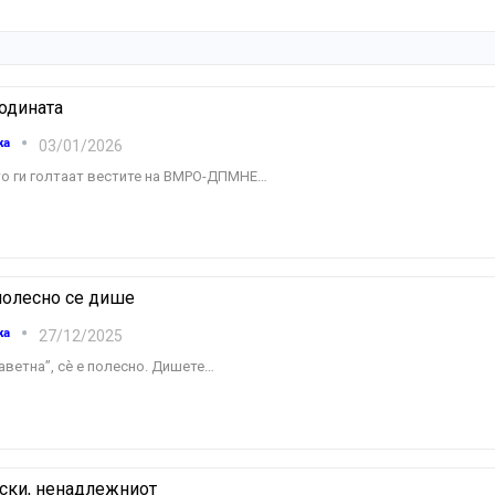
годината
ка
03/01/2026
то ги голтаат вестите на ВМРО-ДПМНЕ
…
 полесно се дише
ка
27/12/2025
Заветна”, сѐ е полесно. Дишете
…
ски, ненадлежниот