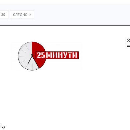
30
СЛЕДНО
З
licy