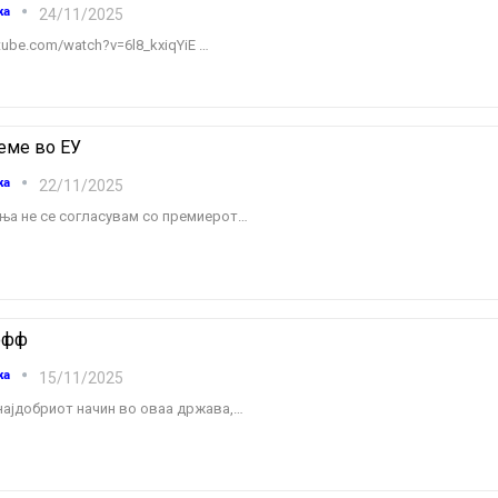
ка
24/11/2025
tube.com/watch?v=6l8_kxiqYiE
…
еме во ЕУ
ка
22/11/2025
ња не се согласувам со премиерот
…
офф
ка
15/11/2025
 најдобриот начин во оваа држава,
…