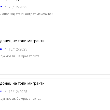
ка
20/12/2025
и опозицијата ги острат мечевите и
…
донец не трпи мигранти
ка
13/12/2025
која мрази. Се мразат сите
…
донец не трпи мигранти
ка
13/12/2025
која мрази. Се мразат сите
…