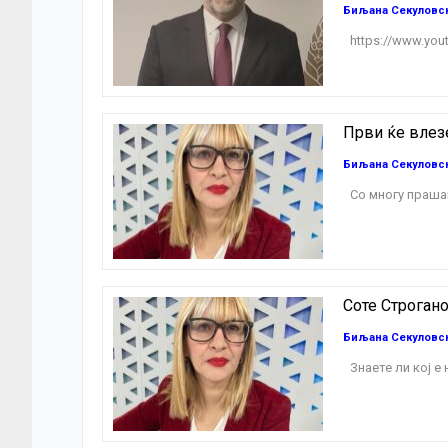
Биљана Секуловс
https://www.you
Први ќе влез
Биљана Секуловс
Со многу праша
Соте Строган
Биљана Секуловс
Знаете ли кој е