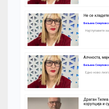
Не се кладете
Биљана Секуловс
Најглупавите за
Алчноста, мај
Биљана Секуловс
Едно ново лизг
Драган Тилев 
корупција и с