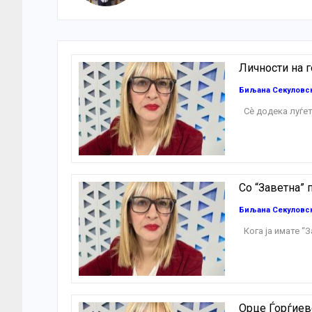
Личности на 
Биљана Секуловс
Сѐ додека луѓе
Со “Заветна”
Биљана Секуловс
Кога ја имате “
Орце Ѓорѓиев