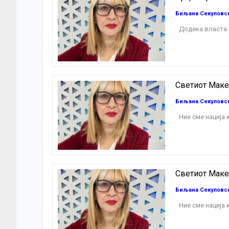
Биљана Секуловс
Додека власта 
Светиот Маке
Биљана Секуловс
Ние сме нација 
Светиот Маке
Биљана Секуловс
Ние сме нација 