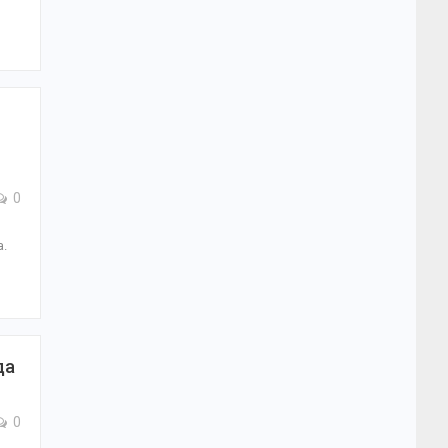
0
а.
да
0