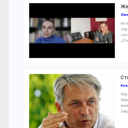
Же
25м
Во 
опр
сос
„25
Ст
Биљ
htt
Мак
вел
Сек