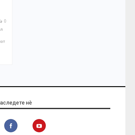
0
ил
сот
аследете нѐ