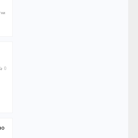
тни
0
во