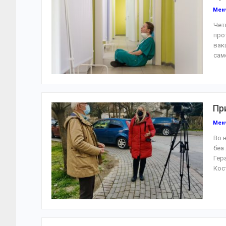
Мен
Чет
про
вак
сам
Пр
Мен
Во 
беа
Гер
Кос