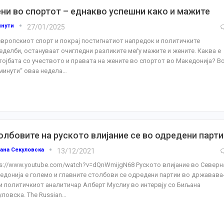
ни во спортот – еднакво успешни како и мажите
инути
27/01/2025
европскиот спорт и покрај постигнатиот напредок и политичките
еделби, остануваат очигледни разликите меѓу мажите и жените. Каква е
тојбата со учеството и правата на жените во спортот во Македонија?
В
 минути“ оваа недела
…
олбовите на руското влијание се во одредени парти
ана Секуловска
13/12/2021
ps://www.youtube.com/watch?v=dQnWmijgN68
Руското влијание во Северн
едонија е големо и главните столбови се одредени партии во државава
и политичкиот аналитичар Алберт Муслиу во интервју со Биљана
уловска.
The Russian
…