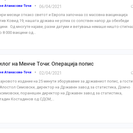
че Атанасова-Точи
06/04/2021
ири месеци откако светот и Европа започнаа со масовна вакцинација
тив Ковид 19, нашата држава не успеа со сопствен напор да обезбеди
цини. Од многуте најави, разни датуми и ветувања немаше ништо-стигна
о 8 000 вакцини од
…
илог на Менче Точи: Операција попис
че Атанасова-Точи
02/04/2021
најновото издание на 25 минути зборувавме за државниот попис, а гости
 Апостол Симовски, директор на Државен завод за статистика, Домчо
асимовски, поранешен директор на Државен завод за статистика,
тадин Костадинов од СДСМ,
…