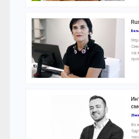
Rus
Биљ
htt
Сев
од 
про
Ин
см
25м
Во 
Здр
тек