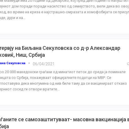
им Махмуди има 20 години од Дебарско, кој пред две години го напуштил
ејниот дом поради поради насилство од семејството, вели дека во овој
иод, во време на криза е најстрашно-омразата и хомофобијата се прису
де, дури и на
…
тервју на Биљана Секуловска со д-р Александар
ковиќ, Ниш, Србија
ана Секуловска
06/04/2021
ро 20 000 македонски граѓани од минатиот петок до среда ја поминале
ницата со Србија, покажуваат официјалните податци на МВР. Се
тпоставува дека многумина од нив биле таму да се вакцинираат откако
ерниот сосед ги отвори вратите
…
аѓаните се самозаштитуваат- масовна вакцинација 
бија