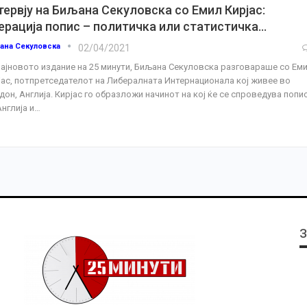
тервју на Биљана Секуловска со Емил Кирјас:
ерација попис – политичка или статистичка…
ана Секуловска
02/04/2021
најновото издание на 25 минути, Биљана Секуловска разговараше со Ем
јас, потпретседателот на Либералната Интернационала кој живее во
дон, Англија.
Кирјас го образложи начинот на кој ќе се спроведува попи
нглија и
…
З