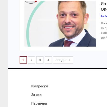
Ин
Оп
Биљ
Во 
Кир
Лон
во А
1
2
3
4
СЛЕДНО
Импресум
За нас
Партнери