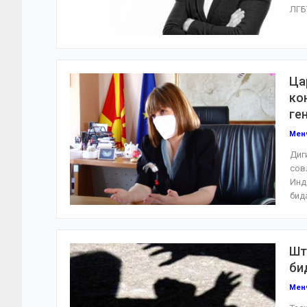
ЛГБ
Ца
ко
ге
Мен
Диг
сов
Инд
бид
Шт
би
Мен