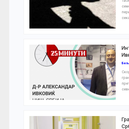
Тас
сем
пер
сека
Ин
Ив
Биљ
Ско
гра
пре
сев
Гр
Ср