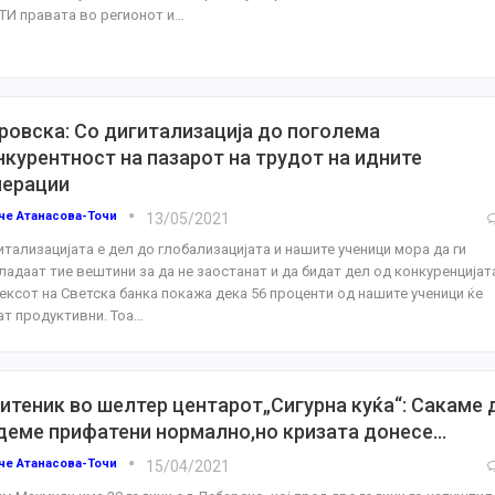
ТИ правата во регионот и
…
ровска: Со дигитализација до поголема
нкурентност на пазарот на трудот на идните
нерации
че Атанасова-Точи
13/05/2021
итализацијата е дел до глобализацијата и нашите ученици мора да ги
ладаат тие вештини за да не заостанат и да бидат дел од конкуренцијат
ексот на Светска банка покажа дека 56 проценти од нашите ученици ќе
ат продуктивни. Тоа
…
итеник во шелтер центарот„Сигурна куќа“: Сакаме 
деме прифатени нормално,но кризата донесе…
че Атанасова-Точи
15/04/2021