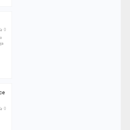
0
во
ја
се
0