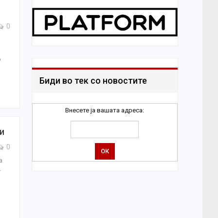
0
о
Биди во тек со новостите
Внесете ја вашата адреса:
и
0
а
-