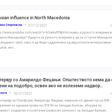
sian influence in North Macedonia
ана Секуловска
07/12/2021
ps://www.youtube.com/watch?v=kQwkxPP8jl4
Колкаво е руското влијание 
ерна Македонија? Идејата на руското влијание е да се оттргне Македони
западниот свет, како и да биде оддалечена од европските интегративни
цеси, ако
…
тервју со Амарилдо Фецањи: Општеството нема да 
ени на подобро, освен ако не излеземе надвор…
инути
30/07/2021
интервју за Платформ, Амарилдо Фецањи, извршен ко-директор на ЕРА -
ужение за еднакви права на ЛГБТИ за Западен Балкан, зборува за
овниот социјален и политички развој во регионот на Западен Балкан,