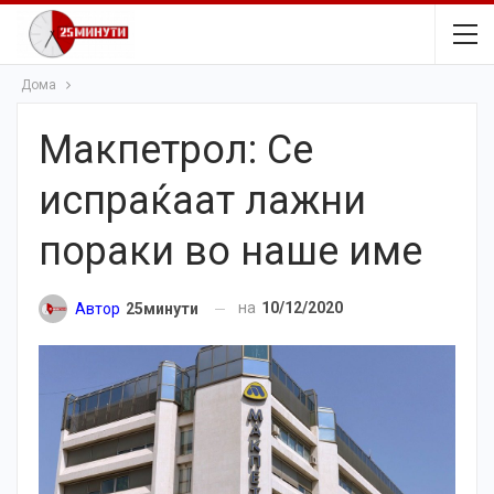
Дома
Макпетрол: Се
испраќаат лажни
пораки во наше име
на
10/12/2020
Автор
25минути