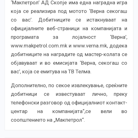
‘Макпетрол’ АД Скопје има една наградна игра
која се реализира под мотото ‘Верна секогаш
со вас’. Добитниците се истакнуваат на
официјалните веб-страници на компанијата и
програмата за лојалност ‘Верна’,
www.makpetrol.com.mk и www.verna.mk, додека
добитниците на наградите од мастер-колата се
објавуваат и во емисијата ‘Верна, секогаш со
вас’, која се емитува на ТВ Телма.
Дополнително, по секое извлекување, среќните
добитници се известуваат лично, преку
телефонски разговор од официјалниот контакт-
центар на компанијата“,се вели во
соопштението на „Макпетрол“.