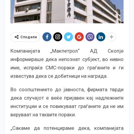
Сподели
Компанијата „Макпетрол“ АД Скопје
информираше дека непознат субјект, во нивно
име, испраќа СМС-пораки до граѓаните и ги
известува дека се добитници на награда.
Во соопштението до јавноста, фирмата тврди
дека случајот е веќе пријавен кај надлежните
институции и се повикуваат граѓаните да не им
веруваат на таквите пораки.
„Сакаме да потенцираме дека, компанијата