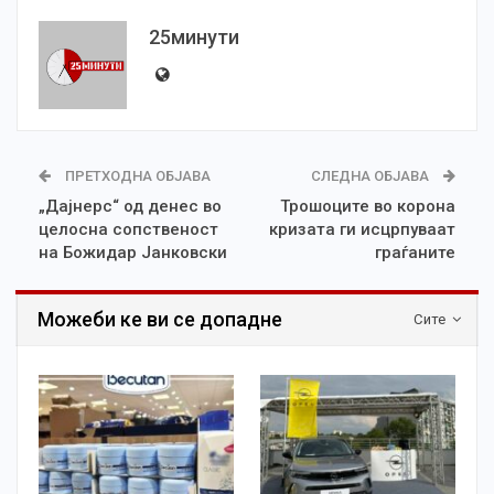
25минути
ПРЕТХОДНА ОБЈАВА
СЛЕДНА ОБЈАВА
„Дајнерс“ од денес во
Трошоците во корона
целосна сопственост
кризата ги исцрпуваат
на Божидар Јанковски
граѓаните
Можеби ке ви се допадне
Сите