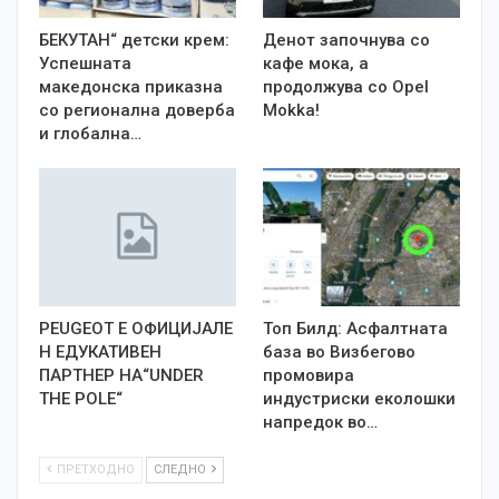
БЕКУТАН“ детски крем:
Денот започнува со
Успешната
кафе мока, а
македонска приказна
продолжува со Opel
со регионална доверба
Mokka!
и глобална…
PEUGEOT Е OФИЦИЈАЛЕ
Топ Билд: Асфалтната
Н ЕДУКАТИВЕН
база во Визбегово
ПАРТНЕР НА“UNDER
промовира
THE POLE“
индустриски еколошки
напредок во…
ПРЕТХОДНО
СЛЕДНО