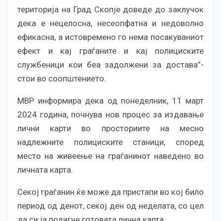
територија на Град Скопје доведе до заклучок
дека е нецелосна, несеопфатна и недоволно
ефикасна, а истовремено го нема посакуваниот
ефект и кај граѓаните и кај полициските
службеници кои беа задолжени за достава”-
стои во соопштението.
МВР информира дека од понеделник, 11 март
2024 година, почнува нов процес за издавање
лични карти во просториите на месно
надлежните полициските станици, според
место на живеење на граѓанинот наведено во
личната карта.
Секој граѓанин ќе може да пристапи во кој било
период од денот, секој ден од неделата, со цел
да си ја подигне готовата лична карта.