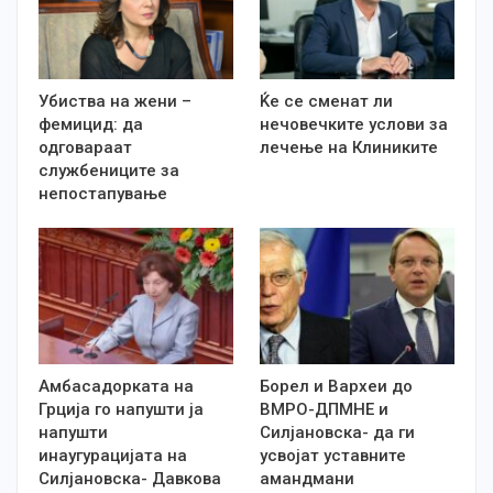
Убиства на жени –
Ќе се сменат ли
фемицид: да
нечовечките услови за
одговараат
лечење на Клиниките
службениците за
непостапување
Амбасадорката на
Борел и Вархеи до
Грција го напушти ја
ВМРО-ДПМНЕ и
напушти
Силјановска- да ги
инаугурацијата на
усвојат уставните
Силјановска- Давкова
амандмани