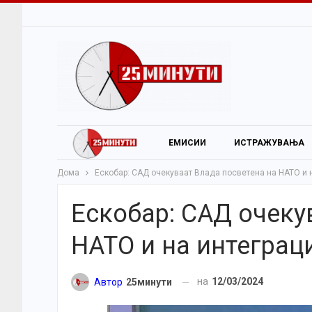
ЕМИСИИ
ИСТРАЖУВАЊА
Дома
Ескобар: САД очекуваат Влада посветена на НАТО и н
Ескобар: САД очеку
НАТО и на интеграци
на
12/03/2024
Автор
25минути