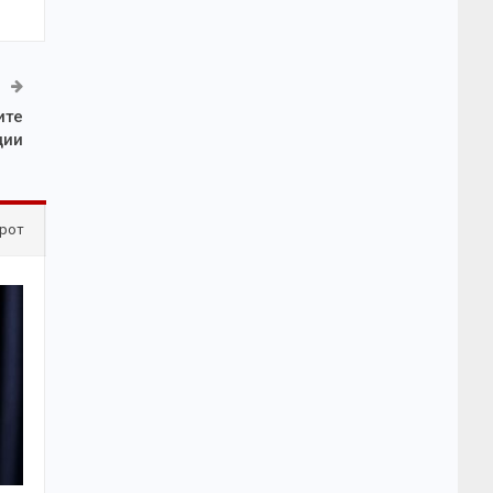
ите
ции
рот