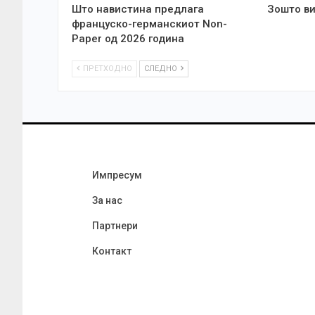
Што навистина предлага
Зошто ви
француско-германскиот Non-
Paper од 2026 година
ПРЕТХОДНО
СЛЕДНО
Импресум
За нас
Партнери
Контакт