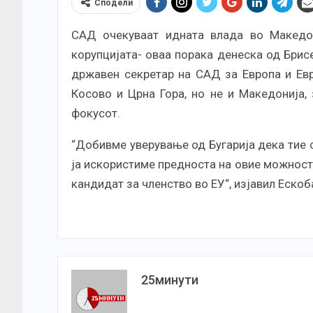
Сподели
САД очекуваат идната влада во Македо
корупцијата- оваа порака денеска од Бри
државен секретар на САД за Европа и Евро
Косово и Црна Гора, но не и Македонија,
фокусот.
“Добивме уверување од Бугарија дека тие 
ја искористиме предноста на овие можност
кандидат за членство во ЕУ“, изјавил Ескоб
25минути