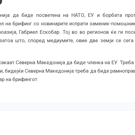
нија да биде посветена на НАТО, ЕУ и борбата про
сел на брифинг со новинарите испрати заменик-помошни
азија, Габриел Ескобар. Тој во во регионов ќе ги пос
 затоа што, според медиумите, овие две земји се сега
сакаат Северна Македонија да биде членка на ЕУ. Треба
и, бидејќи Северна Македонија треба да биде рамнопра
ар на брифингот.