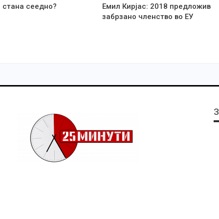
 стана сеедно?
Емил Кирјас: 2018 предложив
забрзано членство во ЕУ
З