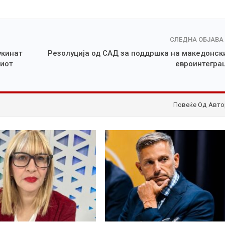
СЛЕДНА ОБЈАВА
укинат
Резолуција од САД за поддршка на македонск
киот
евроинтегра
Повеќе Од Авто