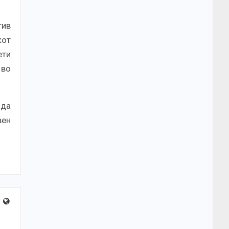
тив
кот
ети
 во
 да
вен