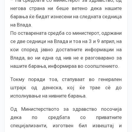
негова страна ни беше ветено дека нашите
барања ќе бидат изнесени на следната седница
на Влада.
По остварената средба со министерот, одржани
се две седници на Влада и тоа на 3 и 9 април, на
кои според јавно достапните информации на
Влада, во ни една од нив не е разговарано за
нашите барања, информираа во соопштението.
Токму поради тоа, стапуваат во генерален
штрајк од денеска, кој ќе трае сѐ до
исполнување на нивните барања.
Од Министерството за здравство посочија
дека по средбата со приватните
специјализанти, изготвен бил извештај и