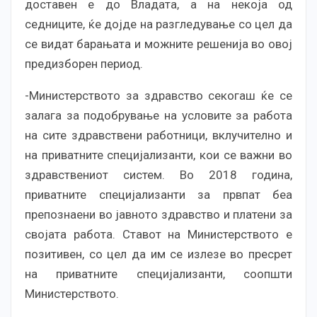
доставен е до Владата, а на некоја од
седниците, ќе дојде на разгледување со цел да
се видат барањата и можните решенија во овој
предизборен период.
-Министерството за здравство секогаш ќе се
залага за подобрување на условите за работа
на сите здравствени работници, вклучително и
на приватните специјализанти, кои се важни во
здравствениот систем. Во 2018 година,
приватните специјализанти за првпат беа
препознаени во јавното здравство и платени за
својата работа. Ставот на Министерството е
позитивен, со цел да им се излезе во пресрет
на приватните специјализанти, соопшти
Министерството.