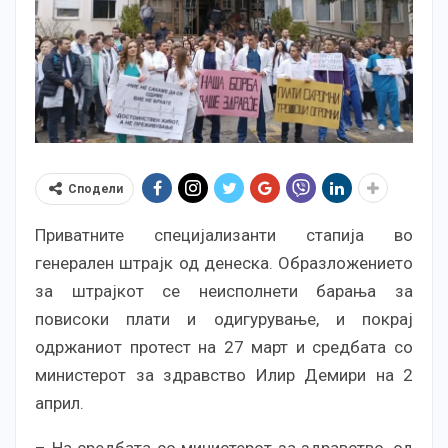
Сподели
Приватните специјализанти стапија во
генерален штрајк од денеска. Образложението
за штрајкот се неисполнети барања за
повисоки плати и одигурување, и покрај
одржаниот протест на 27 март и средбата со
министерот за здравство Илир Демири на 2
април.
– На средбата со министерот за здравство, од