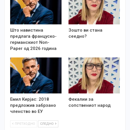
Што навистина
Зошто ви стана
предлага француско-
сеедно?
германскиот Non-
Paper од 2026 година
Емил Кирјас: 2018
Фекалии за
предложив забрзано
сопствениот народ
членство во ЕУ
ПРЕТХОДНО
СЛЕДНО