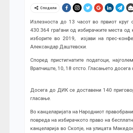
Сподели
Излезноста до 13 часот во првиот круг о
430.364 граѓани од избирачките места од 
изборите во 2019, изјави на прес-конфе
Александар Даштевски.
Според пристигнатите податоци, најголе
Врапчиште, 10, 18 отсто. Гласањето досега 
Досега до ДИК се доставени 140 приговор
гласање.
Во канцеларијата на Народниот правобранит
повреда на избирачкото право на бесплатн
канцеларија во Скопје, на улицата Македо