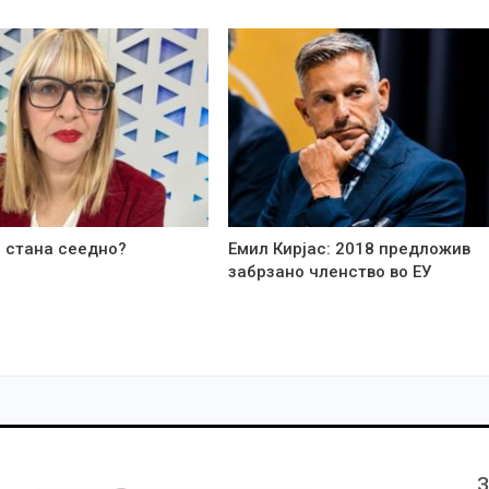
 стана сеедно?
Емил Кирјас: 2018 предложив
забрзано членство во ЕУ
З