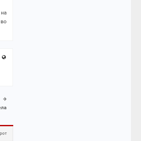
 на
 во
ела
рот