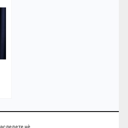
аследете нѐ