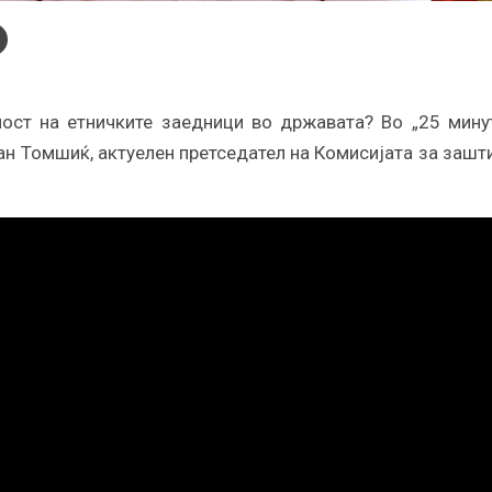
ост на етничките заедници во државата? Во „25 мину
шан Томшиќ, актуелен претседател на Комисијата за зашт