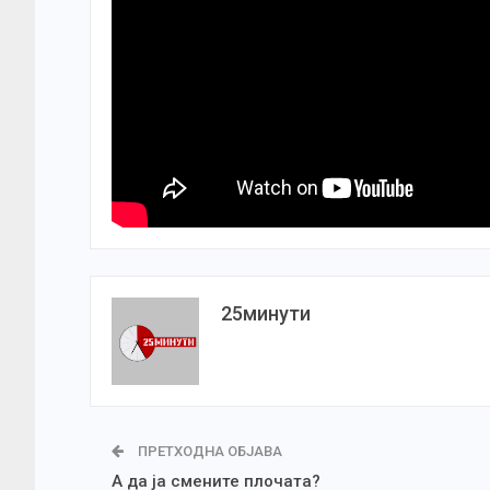
25минути
ПРЕТХОДНА ОБЈАВА
А да ја смените плочата?