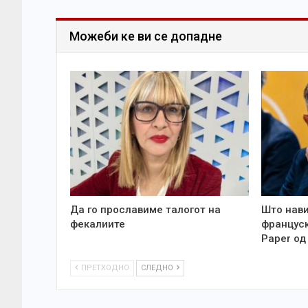
Можеби ке ви се допадне
Да го прославиме талогот на
Што нави
фекалиите
француск
Paper од
ПРЕТХОДНО
СЛЕДНО