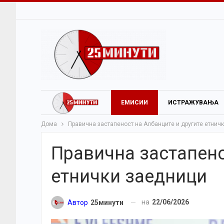
ЕМИСИИ
ИСТРАЖУВАЊА
Дома
Правична застапеност на Албанците и другите етнич
Правична застапено
етнички заедници
на
22/06/2026
Автор
25минути