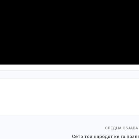
СЛЕДНА ОБЈАВА
Сето тоа народот ќе го позл