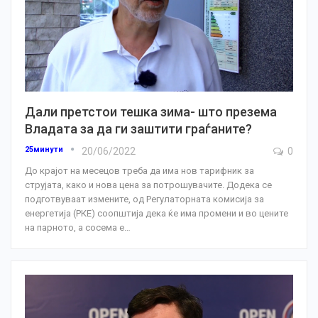
Дали претстои тешка зима- што презема
Владата за да ги заштити граѓаните?
25минути
20/06/2022
0
До крајот на месецов треба да има нов тарифник за
струјата, како и нова цена за потрошувачите. Додека се
подготвуваат измените, од Регулаторната комисија за
енергетија (РКЕ) соопштија дека ќе има промени и во цените
на парното, а сосема е
…