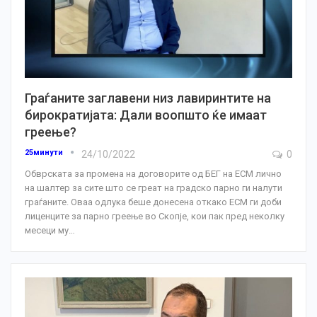
Граѓаните заглавени низ лавиринтите на
бирократијата: Дали воопшто ќе имаат
греење?
25минути
24/10/2022
0
Обврската за промена на договорите од БЕГ на ЕСМ лично
на шалтер за сите што се греат на градско парно ги налути
граѓаните. Оваа одлука беше донесена откако ЕСМ ги доби
лиценците за парно греење во Скопје, кои пак пред неколку
месеци му
…