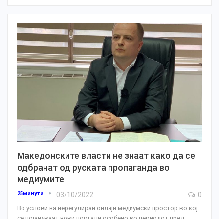
Македонските власти не знаат како да се
одбранат од руската пропаганда во
медиумите
25минути
03/10/2022
0
Во услови на нерегулиран онлајн медиумски простор во кој
се појавуваат нови портали особено во периодот пред