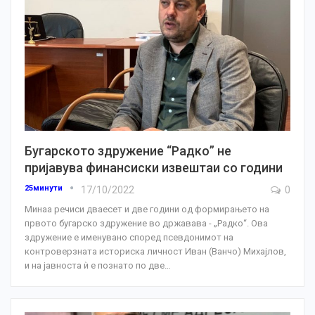
Бугарското здружение “Радко” не
пријавува финансиски извештаи со години
25минути
17/10/2022
0
Минаа речиси дваесет и две години од формирањето на
првото бугарско здружение во државава - „Радко“. Ова
здружение е именувано според псевдонимот на
контроверзната историска личност Иван (Ванчо) Михајлов,
и на јавноста ѝ е познато по две
…