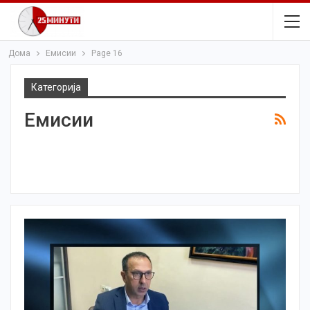
Дома
Емисии
Page 16
Категорија
Емисии