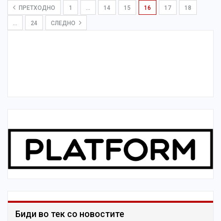
ПРЕТХОДНО
1
…
14
15
16
17
18
…
24
СЛЕДНО
Биди во тек со новостите