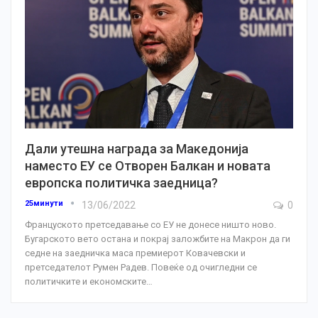
Дали утешна награда за Македонија
наместо ЕУ се Отворен Балкан и новата
европска политичка заедница?
25минути
13/06/2022
0
Француското претседавање со ЕУ не донесе ништо ново.
Бугарското вето остана и покрај заложбите на Макрон да ги
седне на заедничка маса премиерот Ковачевски и
претседателот Румен Радев. Повеќе од очигледни се
политичките и економските
…