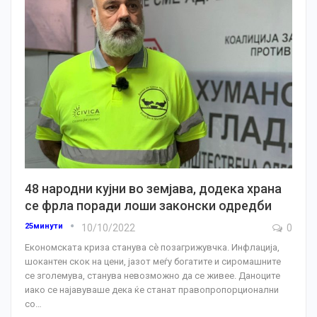
48 народни кујни во земјава, додека храна
се фрла поради лоши законски одредби
25минути
10/10/2022
0
Економската криза станува сè позагрижувчка. Инфлација,
шокантен скок на цени, јазот меѓу богатите и сиромашните
се зголемува, станува невозможно да се живее.
Даноците
иако се најавуваше дека ќе станат правопропорционални
со
…