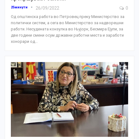
25минути
26/09/2022
0
Од општинска работа во Петровец преку Министерство за
политички систем, а сега во Министерство за надворешни
работи. Несудената конзулка во Њујорк, Бесмира Ејупи, за
две години смени осум државни работни места и заработи
хонорари од
…