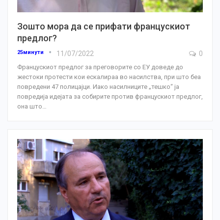
Зошто мора да се прифати францускиот
предлог?
25минути
11/07/2022
0
Францускиот предлог за преговорите со ЕУ доведе до
жестоки протести кои ескалираа во насилства, при што беа
повредени 47 полицајци.
Иако насилниците „тешко“ ја
повредија идејата за собирите против францускиот предлог,
она што
…