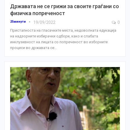
Државата не се грижи за своите граѓани со
физичка попреченост
25минути
19/09/2022
0
Пристапноста на гласачките места, недоволната едукација
на надзорните избирачки одбори, како и слабата
инклузивност на лицата со попреченост во изборните
процеси во државата се
…