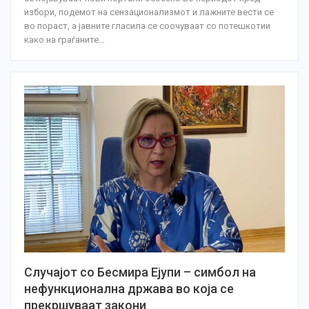
избори, подемот на сензационализмот и лажните вести се
во пораст, а јавните гласила се соочуваат со потешкотии
како на граѓаните
…
Случајот со Бесмира Ејупи – симбол на
нефункционална држава во која се
прекршуваат закони