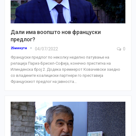
Дали има воопшто нов француски
предлог?
25минути
04/07/2022
0
Француски предлог по неколку неделно патување на
релација Париз-Брисел-Софија, конечно пристигна на
Илинденска број 2. Додека премиерот Ковачевски заедно
со владините коалициски партнери го преставија
Францускиот предлог на јавноста
…