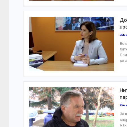
До
пр
25м
Во 
бит
Под
се 
Ни
па
25м
За 
спо
мак