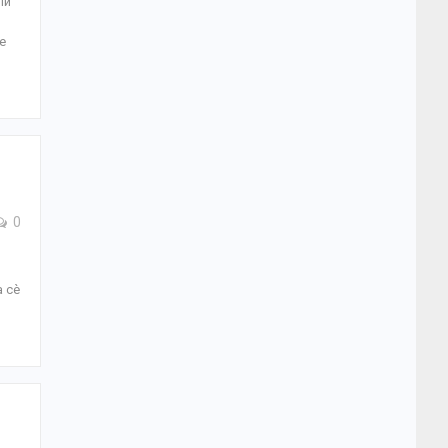
ли
е
0
 сѐ