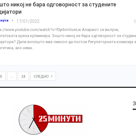
што никој не бара одговорност за студените
дијатори
инути
17/01/2022
ps://www.youtube.com/watch?v=f0yrbmVuwLw
Алармот се вклучи,
ргетската криза кулминира. Зошто никој не бара одговорност за студен
ијатори?
Дали воопшто има смисол да постои Регулаторната комисија 
ргетика, ако нема
…
0
…
24
СЛЕДНО
З