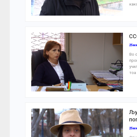
как
СС
25м
Во 
про
учи
тоа 
Љу
по
25м