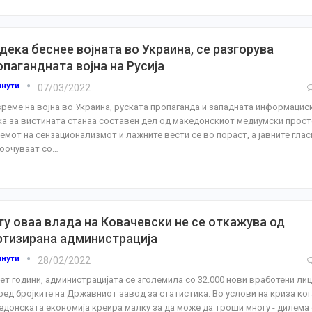
дека беснее војната во Украина, се разгорува
опагандната војна на Русија
инути
07/03/2022
време на војна во Украина, руската пропаганда и западната информацис
ка за вистината станаа составен дел од македонскиот медиумски прост
емот на сензационализмот и лажните вести се во пораст, а јавните гла
соочуваат со
…
ту оваа влада на Ковачевски не се откажува од
ртизирана администрација
инути
28/02/2022
пет години, администрацијата се зголемила со 32.000 нови вработени ли
ред бројките на Државниот завод за статистика. Во услови на криза ког
едонската економија креира малку за да може да троши многу - дилема 