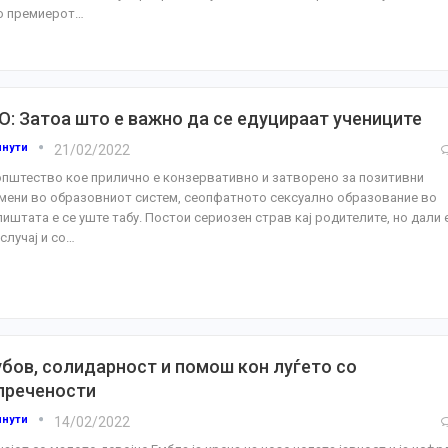
о премиерот
…
О: Затоа што е важно да се едуцираат учениците
инути
21/02/2022
општество кое прилично е конзервативно и затворено за позитивни
мени во образовниот систем, сеопфатното сексуално образование во
лиштата е се уште табу. Постои сериозен страв кај родителите, но дали 
случај и со
…
бов, солидарност и помош кон луѓето со
пречености
инути
14/02/2022