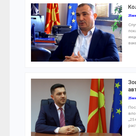
Ко
25м
Слу
пок
инц
вак
Зо
ав
25м
Пос
вло
„25
рас