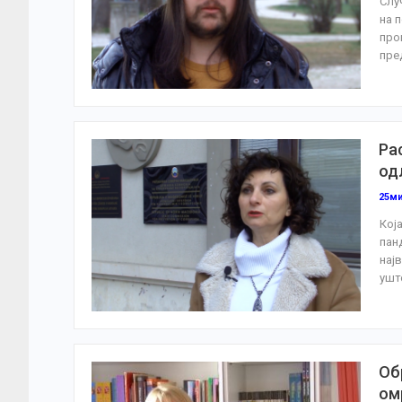
Слу
на 
про
пре
Ра
од
25м
Кој
пан
нај
ушт
Об
ом