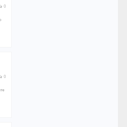
0
о
0
ите