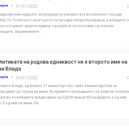
инути
31/01/2022
едонија има најдолго затворање на училиштата во регионот поради
ИД-19. Почетокот на второто полугодие се пролонгираше, а ризиците с
 се соочуваат децата надвор од клупите се поголеми од оние во
лниците.
Ограничените
…
литиката на родова еднаквост не е второто име на
аа Влада
инути
24/01/2022
новата Влада, од вкупно 21 министерство само 4 министерства се
оводени од страна на жени. Во времето на водењето на Заев на локалн
ори во коалицијата предводена од СДСМ имаше 69 кандидати, а од нив
о 5 од нив се жени. На
…