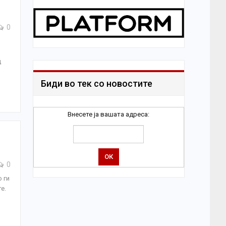
0
д
Биди во тек со новостите
Внесете ја вашата адреса:
0
 ги
е.