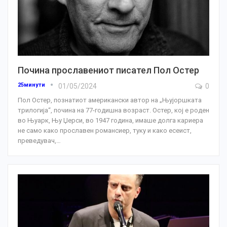
Почина прославениот писател Пол Остер
25минути
01/05/2024
0
Пол Остер, познатиот американски автор на „Њујоршката
трилогија“, почина на 77-годишна возраст.
Остер, кој е роден
во Њуарк, Њу Џерси, во 1947 година, имаше долга кариера
не само како прославен романсиер, туку и како есеист,
преведувач,
…