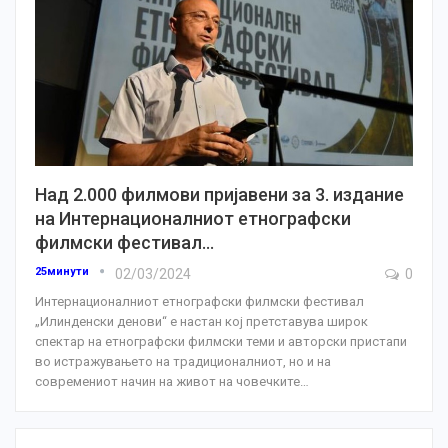
Над 2.000 филмови пријавени за 3. издание
на Интернационалниот етнографски
филмски фестивал…
25минути
02/03/2024
0
Интернационалниот етнографски филмски фестивал
„Илинденски денови“ е настан кој претставува широк
спектар на етнографски филмски теми и авторски пристапи
во истражувањето на традиционалниот, но и на
современиот начин на живот на човечките
…