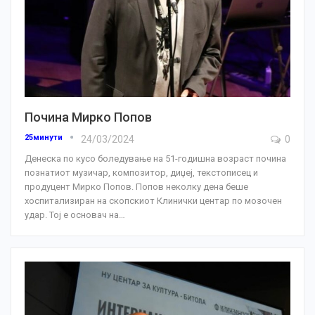
Почина Мирко Попов
25минути
24/03/2024
0
Денеска по кусо боледување на 51-годишна возраст почина
познатиот музичар, композитор, диџеj, текстописец и
продуцент Мирко Попов. Попов неколку дена беше
хоспитализиран на скопскиот Клинички центар по мозочен
удар.
Тој е основач на
…