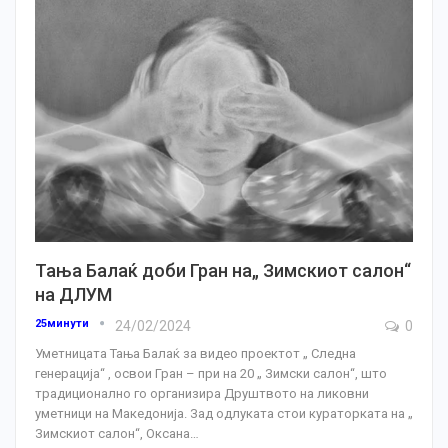
Тања Балаќ доби Гран на„ Зимскиот салон“
на ДЛУМ
25минути
24/02/2024
0
Уметницата Тања Балаќ за видео проектот „ Следна
генерација“ , освои Гран – при на 20 „ Зимски салон“, што
традиционално го организира Друштвото на ликовни
уметници на Македонија. Зад одлуката стои кураторката на „
Зимскиот салон“, Оксана
…