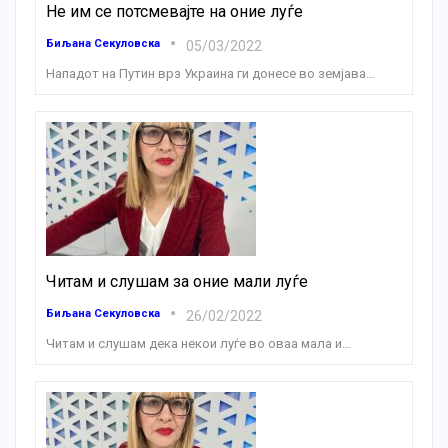
Не им се потсмевајте на оние луѓе
Биљана Секуловска
05/03/2022
Нападот на Путин врз Украина ги донесе во земјава
…
Читам и слушам за оние мали луѓе
Биљана Секуловска
26/02/2022
Читам и слушам дека некои луѓе во оваа мала и
…