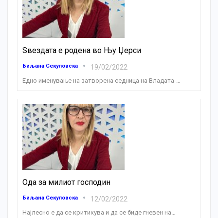
Ѕвездата е родена во Њу Џерси
Биљана Секуловска
19/02/2022
Едно именување на затворена седница на Владата-
…
Ода за милиот господин
Биљана Секуловска
12/02/2022
Најлесно е да се критикува и да се биде гневен на
…