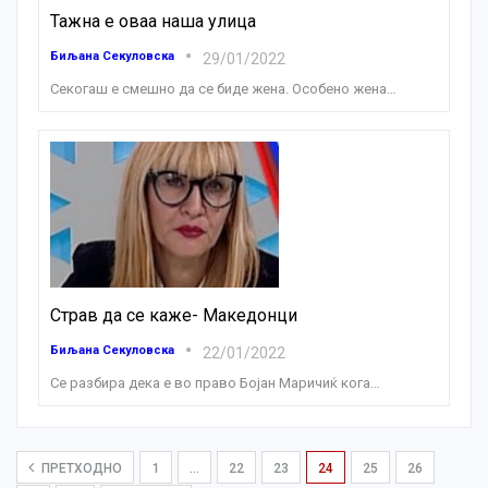
Тажна е оваа наша улица
Биљана Секуловска
29/01/2022
Секогаш е смешно да се биде жена. Особено жена
…
Страв да се каже- Македонци
Биљана Секуловска
22/01/2022
Се разбира дека е во право Бојан Маричиќ кога
…
ПРЕТХОДНО
1
…
22
23
24
25
26