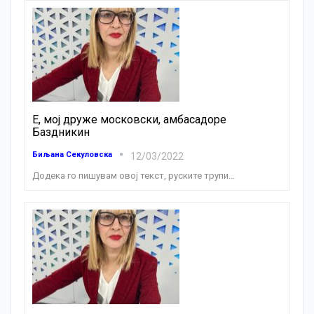
Е, мој друже московски, амбасадоре
Баздникин
Биљана Секуловска
12/03/2022
Додека го пишувам овој текст, руските трупи
…